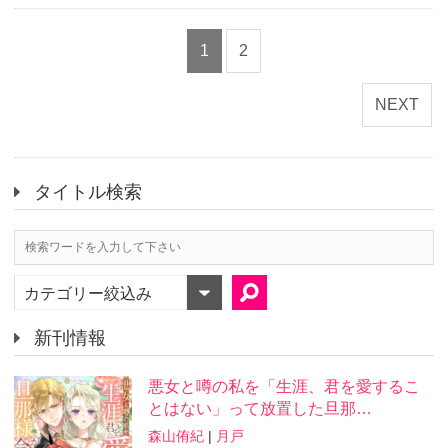
1
2
NEXT
タイトル検索
カテゴリー絞込み
新刊情報
悪女と噂の私を「生涯、君を愛するこ
とはない」って放置した旦那…
森山侑紀
|
月戸