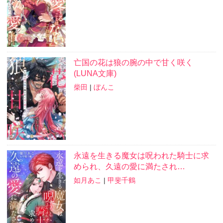
亡国の花は狼の腕の中で甘く咲く
(LUNA文庫)
柴田
|
ぼんこ
永遠を生きる魔女は呪われた騎士に求
められ、久遠の愛に満たされ…
如月あこ
|
甲斐千鶴