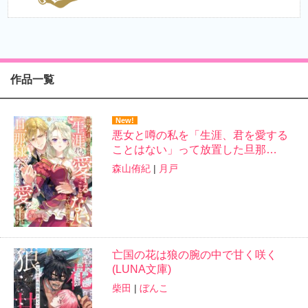
作品一覧
New!
悪女と噂の私を「生涯、君を愛する
ことはない」って放置した旦那…
森山侑紀
|
月戸
亡国の花は狼の腕の中で甘く咲く
(LUNA文庫)
柴田
|
ぼんこ