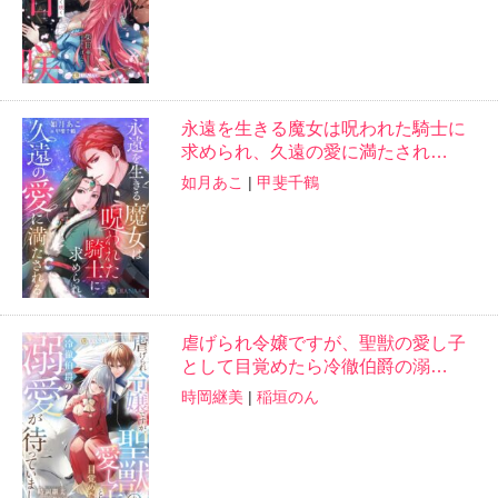
永遠を生きる魔女は呪われた騎士に
求められ、久遠の愛に満たされ…
如月あこ
|
甲斐千鶴
虐げられ令嬢ですが、聖獣の愛し子
として目覚めたら冷徹伯爵の溺…
時岡継美
|
稲垣のん