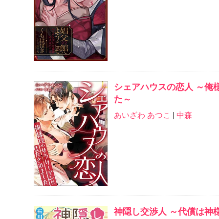
シェアハウスの恋人 ～俺
た～
あいざわ あつこ
|
中森
神隠し交渉人 ～代償は神