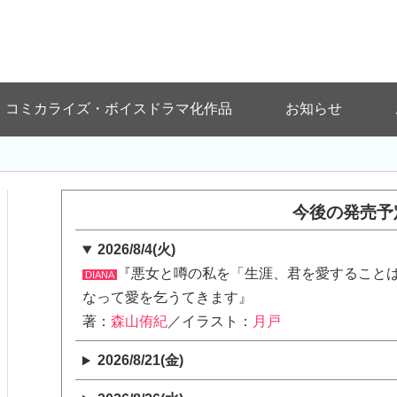
コミカライズ・ボイスドラマ化作品
お知らせ
今後の発売予
2026/8/4(火)
『悪女と噂の私を「生涯、君を愛すること
DIANA
なって愛を乞うてきます』
著：
森山侑紀
／イラスト：
月戸
2026/8/21(金)