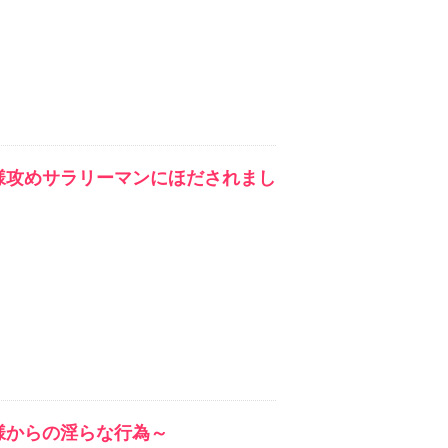
様攻めサラリーマンにほだされまし
様からの淫らな行為～