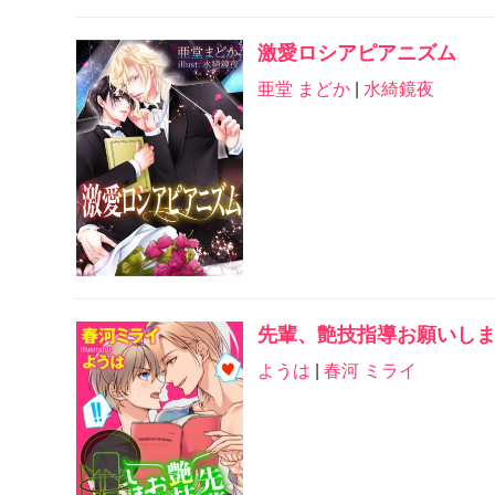
激愛ロシアピアニズム
亜堂 まどか
|
水綺鏡夜
先輩、艶技指導お願いしま
ようは
|
春河 ミライ