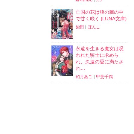
亡国の花は狼の腕の中
で甘く咲く (LUNA文庫)
柴田
|
ぼんこ
永遠を生きる魔女は呪
われた騎士に求めら
れ、久遠の愛に満たさ
れ…
如月あこ
|
甲斐千鶴