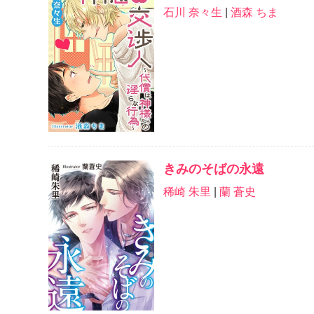
石川 奈々生
|
酒森 ちま
きみのそばの永遠
稀崎 朱里
|
蘭 蒼史