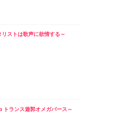
タリストは歌声に欲情する～
α トランス遊郭オメガバース～