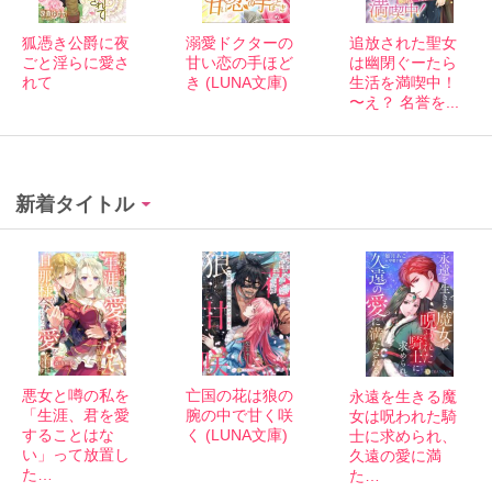
狐憑き公爵に夜
溺愛ドクターの
追放された聖女
ごと淫らに愛さ
甘い恋の手ほど
は幽閉ぐーたら
れて
き (LUNA文庫)
生活を満喫中！
〜え？ 名誉を...
新着タイトル
悪女と噂の私を
亡国の花は狼の
永遠を生きる魔
「生涯、君を愛
腕の中で甘く咲
女は呪われた騎
することはな
く (LUNA文庫)
士に求められ、
い」って放置し
久遠の愛に満
た…
た…