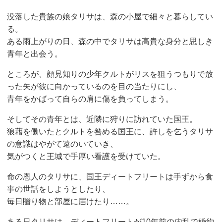
没落した貴族の娘タリサは、森の小屋で細々と暮らしてい
る。
ある雨上がりの日、森の中でタリサは高貴な身分と思しき
青年と出会う。
ところが、顔見知りの少年クルトがリスを狙うつもりで放
った矢が彼に向かっているのを目の当たりにし、
青年をかばって自らの肩に傷を負ってしまう。
そしてその青年とは、近隣に狩りに訪れていた国王。
狼藉を働いたとクルトを咎める国王に、許しを乞うタリサ
の意識はやがて遠のいていき、
気がつくと王城で手厚い看護を受けていた。
命の恩人のタリサに、国王ディートフリートは手ずから食
事の世話をしようとしたり、
毎日贈り物と部屋に届けたり……。
ある日タリサは、ディートフリートが10年前の内乱で婚約