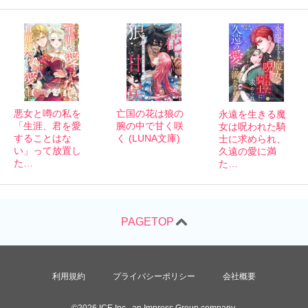
悪女と噂の私を
亡国の花は狼の
永遠を生きる魔
「生涯、君を愛
腕の中で甘く咲
女は呪われた騎
することはな
く (LUNA文庫)
士に求められ、
い」って放置し
久遠の愛に満
た…
た…
利用規約
プライバシーポリシー
会社概要