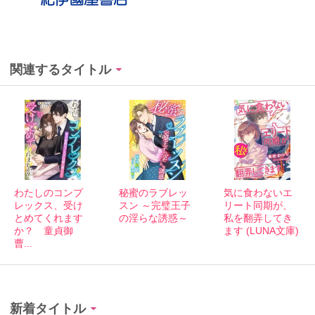
関連するタイトル
秘蜜のラブレッ
わたしのコンプ
気に食わないエ
スン ～完璧王子
レックス、受け
リート同期が、
の淫らな誘惑～
とめてくれます
私を翻弄してき
か？ 童貞御
ます (LUNA文庫)
曹...
新着タイトル