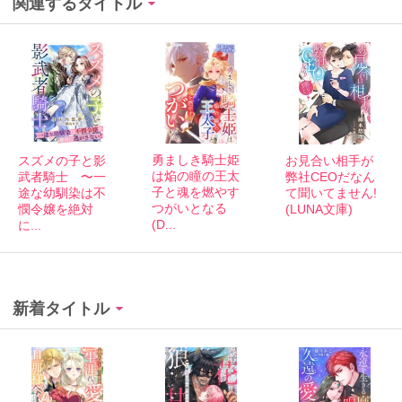
関連するタイトル
勇ましき騎士姫
スズメの子と影
お見合い相手が
は焔の瞳の王太
武者騎士 〜一
弊社CEOだなん
子と魂を燃やす
途な幼馴染は不
て聞いてません!
つがいとなる
憫令嬢を絶対
(LUNA文庫)
(D...
に...
新着タイトル