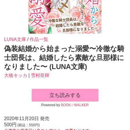
LUNA文庫
/
作品一覧
偽装結婚から始まった溺愛〜冷徹な騎
士団長は、結婚したら素敵な旦那様に
なりました〜 (LUNA文庫)
大橋キッカ
|
雪村亜輝
立ち読みする
Powered by
BOOK☆WALKER
2020年11月20日 発売
500円
(税込：550円)