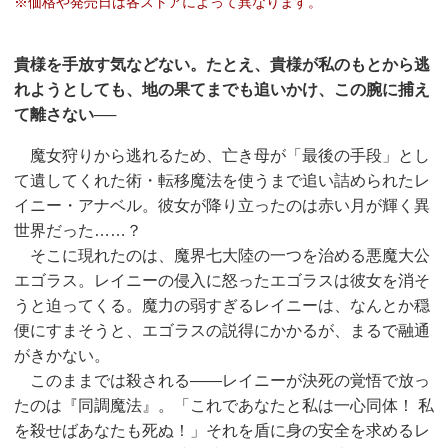
※価格や発売日は各ストアによって異なります。
貴様を手放す気などない。たとえ、貴様が私のもとから逃
れようとしても、地の果てまでも追いかけ、この腕に捕え
て離さない──
魔女狩りから逃れるため、亡き母が「最後の手段」とし
て遺してくれた術・転移魔法を使うまで追い詰められたレ
イニー・アナベル。彼女が降り立ったのは赤い月が輝く異
世界だった……？
そこに現れたのは、魔界七大陸の一つを治める悪魔大公
エゴラス。レイニーの侵入に怒ったエゴラスは彼女を消そ
うと迫ってくる。魔力の弱すぎるレイニーは、なんとか穏
便にすまそうと、エゴラスの説得にかかるが、まるで融通
がきかない。
このままでは殺される――レイニーが決死の覚悟で放っ
たのは『同調魔法』。「これであなたと私は一心同体！ 私
を殺せばあなたも死ぬ！」それを盾に身の安全を求めるレ