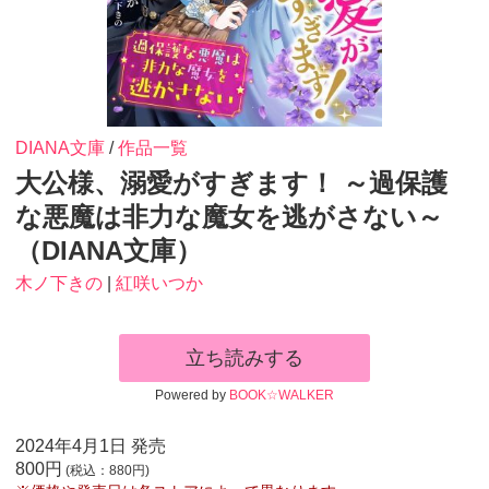
DIANA文庫
/
作品一覧
大公様、溺愛がすぎます！ ～過保護
な悪魔は非力な魔女を逃がさない～
（DIANA文庫）
木ノ下きの
|
紅咲いつか
立ち読みする
Powered by
BOOK☆WALKER
2024年4月1日 発売
800円
(税込：880円)