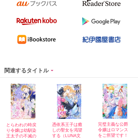
関連するタイトル
完璧主義な公爵
憑依系王子は癒
とらわれの時戻
令嬢はロマンス
しの聖女を渇望
り令嬢は幼馴染
をご所望です！
する（LUNA文
王太子の不滅の