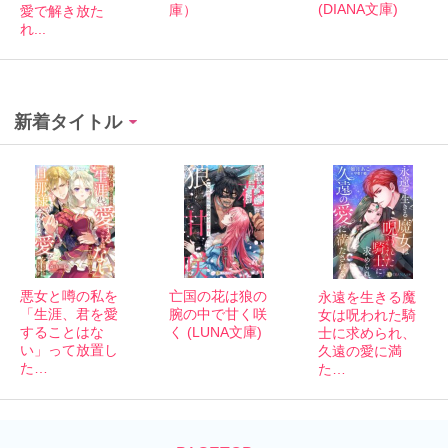
(DIANA文庫)
庫）
愛で解き放た
れ...
新着タイトル
悪女と噂の私を
亡国の花は狼の
永遠を生きる魔
「生涯、君を愛
腕の中で甘く咲
女は呪われた騎
することはな
く (LUNA文庫)
士に求められ、
い」って放置し
久遠の愛に満
た…
た…