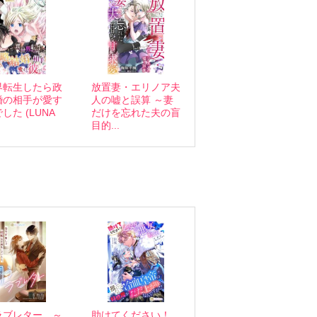
界転生したら政
放置妻・エリノア夫
婚の相手が愛す
人の嘘と誤算 ～妻
した (LUNA
だけを忘れた夫の盲
目的...
ラブレター ～
助けてください！