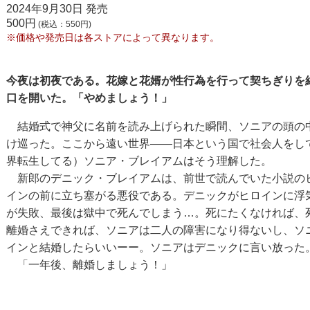
2024年9月30日 発売
500円
(税込：550円)
※価格や発売日は各ストアによって異なります。
今夜は初夜である。花嫁と花婿が性行為を行って契ちぎりを
口を開いた。「やめましょう！」
結婚式で神父に名前を読み上げられた瞬間、ソニアの頭の
け巡った。ここから遠い世界――日本という国で社会人をし
界転生してる）ソニア・ブレイアムはそう理解した。
新郎のデニック・ブレイアムは、前世で読んでいた小説の
インの前に立ち塞がる悪役である。デニックがヒロインに浮
が失敗、最後は獄中で死んでしまう…。死にたくなければ、
離婚さえできれば、ソニアは二人の障害になり得ないし、ソ
インと結婚したらいいーー。ソニアはデニックに言い放った
「一年後、離婚しましょう！」