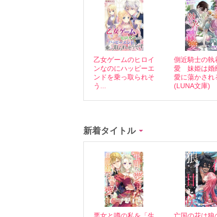
乙女ゲームのヒロイ
側近騎士の執
ンなのにハッピーエ
愛 妹姫は婚
ンドを乗っ取られそ
愛に蕩かされ
う...
(LUNA文庫)
新着タイトル
悪女と噂の私を「生
亡国の花は狼