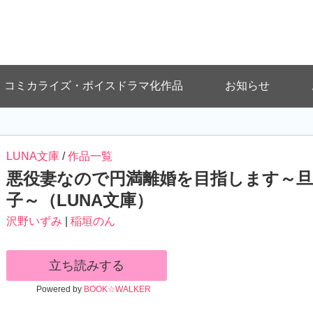
コミカライズ・ボイスドラマ化作品
お知らせ
LUNA文庫
/
作品一覧
悪役妻なので円満離婚を目指します～
子～（LUNA文庫）
沢野いずみ
|
稲垣のん
立ち読みする
Powered by
BOOK☆WALKER