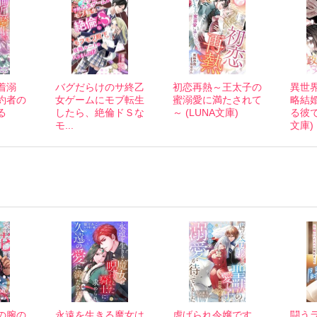
着溺
バグだらけのサ終乙
初恋再熱～王太子の
異世
約者の
女ゲームにモブ転生
蜜溺愛に満たされて
略結
る
したら、絶倫ドＳな
～ (LUNA文庫)
る彼で
モ...
文庫)
の腕の
永遠を生きる魔女は
虐げられ令嬢です
闘う