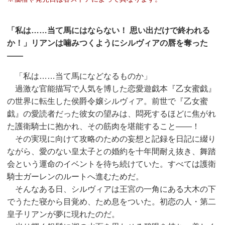
「私は……当て馬にはならない！ 思い出だけで終われる
か！」リアンは噛みつくようにシルヴィアの唇を奪った
——
「私は……当て馬になどなるものか」
過激な官能描写で人気を博した恋愛遊戯本『乙女蜜戯』
の世界に転生した侯爵令嬢シルヴィア。前世で『乙女蜜
戯』の愛読者だった彼女の望みは、悶死するほどに焦がれ
た護衛騎士に抱かれ、その筋肉を堪能すること——！
その実現に向けて攻略のための妄想と記録を日記に綴り
ながら、愛のない皇太子との婚約を十年間耐え抜き、舞踏
会という運命のイベントを待ち続けていた。すべては護衛
騎士ガーレンのルートへ進むためだ。
そんなある日、シルヴィアは王宮の一角にある大木の下
でうたた寝から目覚め、ため息をついた。初恋の人・第二
皇子リアンが夢に現れたのだ。