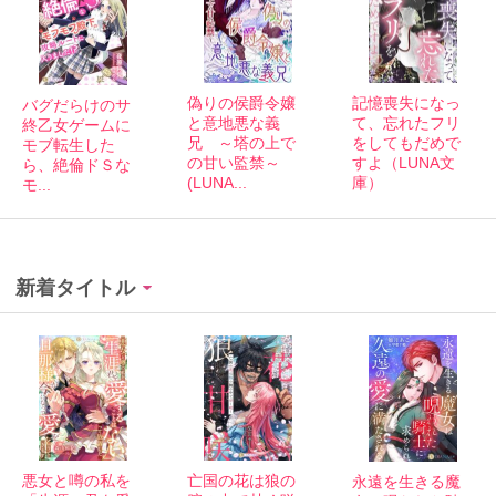
偽りの侯爵令嬢
記憶喪失になっ
バグだらけのサ
と意地悪な義
て、忘れたフリ
終乙女ゲームに
兄 ～塔の上で
をしてもだめで
モブ転生した
の甘い監禁～
すよ（LUNA文
ら、絶倫ドＳな
(LUNA...
庫）
モ...
新着タイトル
悪女と噂の私を
亡国の花は狼の
永遠を生きる魔