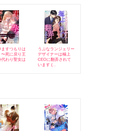
孕ますつもりは
うぶなランジェリー
 〜死に戻り王
デザイナーは極上
身代わり聖女は
CEOに翻弄されて
います (...