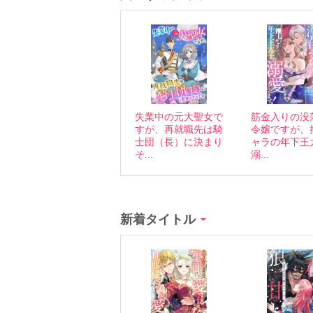
失業中の元大聖女で
筋金入りの没
すが、再就職先は騎
令嬢ですが、
士団（長）に決まり
ャラの年下王
そ...
溺...
新着タイトル