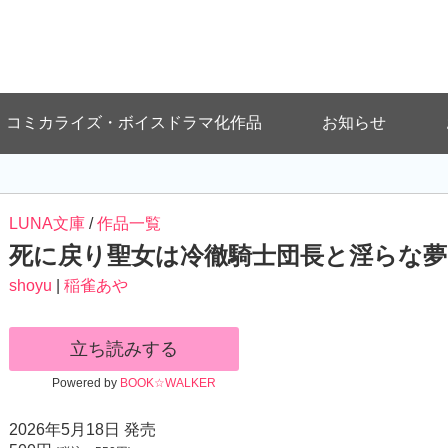
コミカライズ・ボイスドラマ化作品
お知らせ
LUNA文庫
/
作品一覧
死に戻り聖女は冷徹騎士団長と淫らな夢を堪
shoyu
|
稲雀あや
立ち読みする
Powered by
BOOK☆WALKER
2026年5月18日 発売