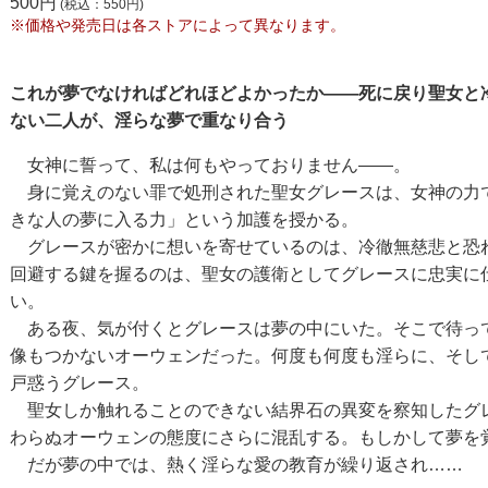
500円
(税込：550円)
※価格や発売日は各ストアによって異なります。
これが夢でなければどれほどよかったか——死に戻り聖女と
ない二人が、淫らな夢で重なり合う
女神に誓って、私は何もやっておりません——。
身に覚えのない罪で処刑された聖女グレースは、女神の力で
きな人の夢に入る力」という加護を授かる。
グレースが密かに想いを寄せているのは、冷徹無慈悲と恐
回避する鍵を握るのは、聖女の護衛としてグレースに忠実に
い。
ある夜、気が付くとグレースは夢の中にいた。そこで待っ
像もつかないオーウェンだった。何度も何度も淫らに、そし
戸惑うグレース。
聖女しか触れることのできない結界石の異変を察知したグ
わらぬオーウェンの態度にさらに混乱する。もしかして夢を
だが夢の中では、熱く淫らな愛の教育が繰り返され……