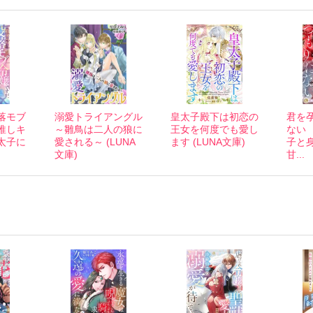
落モブ
溺愛トライアングル
皇太子殿下は初恋の
君を
推しキ
～雛鳥は二人の狼に
王女を何度でも愛し
ない
太子に
愛される～ (LUNA
ます (LUNA文庫)
子と
文庫)
甘...