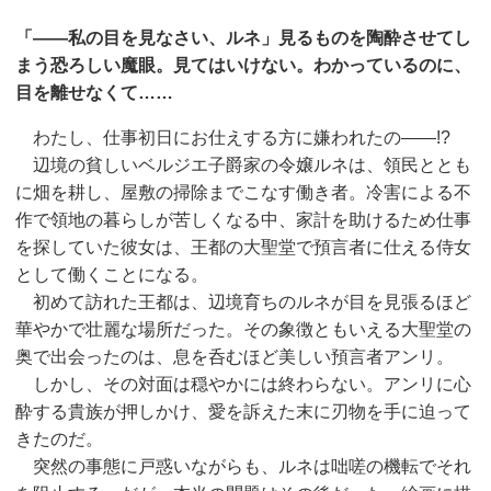
「——私の目を見なさい、ルネ」見るものを陶酔させてし
まう恐ろしい魔眼。見てはいけない。わかっているのに、
目を離せなくて……
わたし、仕事初日にお仕えする方に嫌われたの——!?
辺境の貧しいベルジエ子爵家の令嬢ルネは、領民ととも
に畑を耕し、屋敷の掃除までこなす働き者。冷害による不
作で領地の暮らしが苦しくなる中、家計を助けるため仕事
を探していた彼女は、王都の大聖堂で預言者に仕える侍女
として働くことになる。
初めて訪れた王都は、辺境育ちのルネが目を見張るほど
華やかで壮麗な場所だった。その象徴ともいえる大聖堂の
奥で出会ったのは、息を呑むほど美しい預言者アンリ。
しかし、その対面は穏やかには終わらない。アンリに心
酔する貴族が押しかけ、愛を訴えた末に刃物を手に迫って
きたのだ。
突然の事態に戸惑いながらも、ルネは咄嗟の機転でそれ