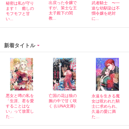
出戻った令嬢で
武者騎士 〜一
秘密は私が守り
すが、策士な王
途な幼馴染は不
ます！ 癒しの
太子殿下の閨
憫令嬢を絶対
モフモフと甘
教...
に...
い...
新着タイトル
悪女と噂の私を
亡国の花は狼の
永遠を生きる魔
「生涯、君を愛
腕の中で甘く咲
女は呪われた騎
することはな
く (LUNA文庫)
士に求められ、
い」って放置し
久遠の愛に満
た…
た…