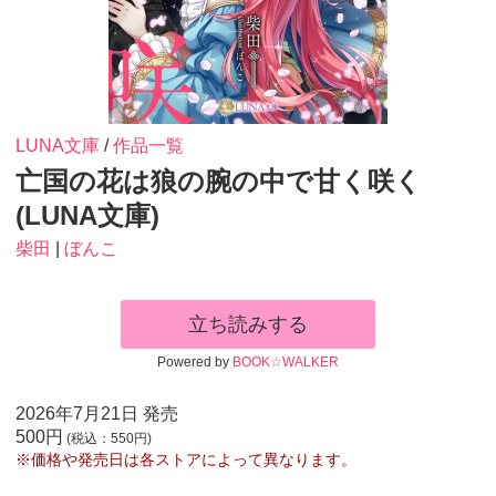
LUNA文庫
/
作品一覧
亡国の花は狼の腕の中で甘く咲く
(LUNA文庫)
柴田
|
ぼんこ
立ち読みする
Powered by
BOOK☆WALKER
2026年7月21日 発売
500円
(税込：550円)
※価格や発売日は各ストアによって異なります。