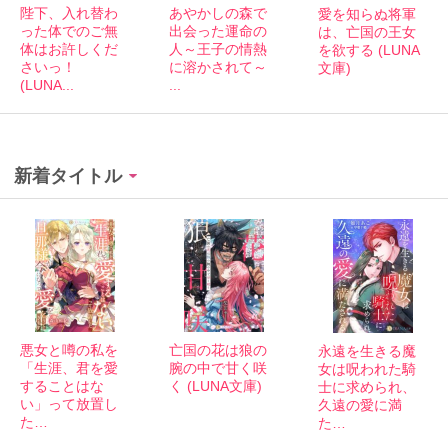
陛下、入れ替わ
あやかしの森で
愛を知らぬ将軍
った体でのご無
出会った運命の
は、亡国の王女
体はお許しくだ
人～王子の情熱
を欲する (LUNA
さいっ！
に溶かされて～
文庫)
(LUNA...
...
新着タイトル
悪女と噂の私を
亡国の花は狼の
永遠を生きる魔
「生涯、君を愛
腕の中で甘く咲
女は呪われた騎
することはな
く (LUNA文庫)
士に求められ、
い」って放置し
久遠の愛に満
た…
た…