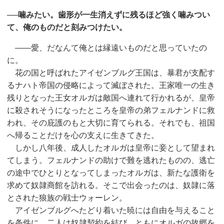
──噛みたい。歯形が一生消えずに残るほど強く噛みつい
て、俺のものだと刻みつけたい。
——愛、だなんて俺とは縁遠いものだと思っていたの
に。
花の国と呼ばれたアイゼンブルグ王国は、暴君が支配す
るナハト帝国の侵略によって滅ぼされた。王家唯一の生き
残りとなった王女オルガは敵国へ連れて行かれるが、皇帝
に殺されそうになったところを皇帝の弟フェルナンドに救
われ、その庇護のもと大切に育てられる。それでも、祖国
へ帰ることだけを心の支えに生きてきた。
しかし八年後、成人したオルガは皇帝に妾として望まれ
てしまう。フェルナンドの助けで難を逃れたものの、逃亡
の途中でひとりとなってしまったオルガは、新たな護衛を
求めて奴隷商館を訪れる。そこで出会ったのは、奴隷に落
とされた狼族の戦士ウォーレン。
アイゼンブルグへたどり着いた暁には自由を与えること
を条件に、二人は奴隷契約を結び、ともにオルガの故郷を