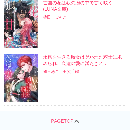
亡国の花は狼の腕の中で甘く咲く
(LUNA文庫)
柴田
|
ぼんこ
永遠を生きる魔女は呪われた騎士に求
められ、久遠の愛に満たされ…
如月あこ
|
甲斐千鶴