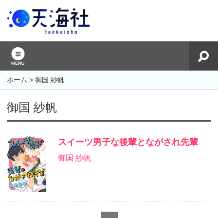
ホーム
>
御国 紗帆
御国 紗帆
スイーツ男子な後輩とながされ先輩
御国 紗帆