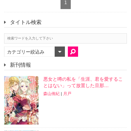
1
タイトル検索
カテゴリー絞込み
新刊情報
悪女と噂の私を「生涯、君を愛するこ
とはない」って放置した旦那…
森山侑紀
|
月戸