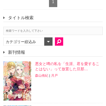
1
タイトル検索
カテゴリー絞込み
新刊情報
悪女と噂の私を「生涯、君を愛するこ
とはない」って放置した旦那…
森山侑紀
|
月戸