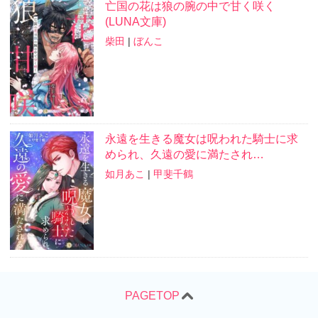
亡国の花は狼の腕の中で甘く咲く
(LUNA文庫)
柴田
|
ぼんこ
永遠を生きる魔女は呪われた騎士に求
められ、久遠の愛に満たされ…
如月あこ
|
甲斐千鶴