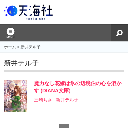
ホーム
>
新井テル子
新井テル子
魔力なし花嫁は氷の辺境伯の心を溶か
す (DIANA文庫)
三崎ちさ
|
新井テル子