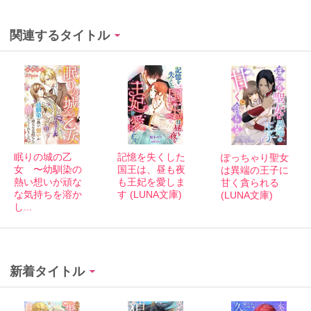
関連するタイトル
眠りの城の乙
記憶を失くした
ぽっちゃり聖女
女 〜幼馴染の
国王は、昼も夜
は異端の王子に
熱い想いが頑な
も王妃を愛しま
甘く貪られる
な気持ちを溶か
す (LUNA文庫)
(LUNA文庫)
し...
新着タイトル