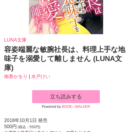
LUNA文庫
容姿端麗な敏腕社長は、料理上手な地
味子を溺愛して離しません (LUNA文
庫)
南香かをり
|
水戸けい
立ち読みする
Powered by
BOOK☆WALKER
2018年10月1日 発売
500円
(税込：550円)