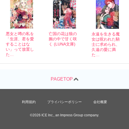
悪女と噂の私を
亡国の花は狼の
永遠を生きる魔
「生涯、君を愛
腕の中で甘く咲
女は呪われた騎
することはな
く (LUNA文庫)
士に求められ、
い」って放置し
久遠の愛に満
た…
た…
利用規約
プライバシーポリシー
会社概要
©2026 ICE Inc., an Impress Group company.