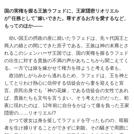
国の実権を握る王族ラフェドに、王家隠密リオリエル
が”任務として”嫁いできた。尊すぎるお方を愛するなど、
もってのほか——
幼い国王の摂政の座に就いたラフェドは、先々代国王と
商人の娘との間にできた庶子である。王族は神の末裔とさ
れるこのシェンハーザ王国では、国の実権を握るラフェド
の出生に対する貴族の不満の声があちこちから聞こえてく
る。一方では娘を嫁がせて権力を得ようと考える者も。
政治的しがらみから逃れるため、ラフェドは、王を神と
してとりわけ熱心に信仰する信徒会から妻を迎えると宣
言。庶民出身でも「神の花嫁」である信徒会の女性であれ
ば、貴族たちも文句を言うまい。そう考えたのだった。初
夜に現れたのは、12年前に自分をかばって傷を負った王家
隠密の……リオリエル!?
かつて彼女は身を挺してラフェドを守ったものの、暗殺
者を生け捕りすることができずに刺殺。その騒ぎで周囲に