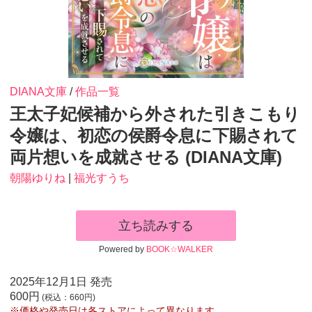
DIANA文庫
/
作品一覧
王太子妃候補から外された引きこもり
令嬢は、初恋の侯爵令息に下賜されて
両片想いを成就させる (DIANA文庫)
朝陽ゆりね
|
福光すうち
立ち読みする
Powered by
BOOK☆WALKER
2025年12月1日 発売
600円
(税込：660円)
※価格や発売日は各ストアによって異なります。