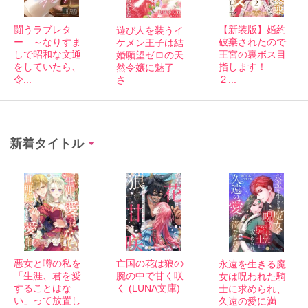
【新装版】婚約
闘うラブレタ
遊び人を装うイ
破棄されたので
ー ～なりすま
ケメン王子は結
王宮の裏ボス目
しで昭和な文通
婚願望ゼロの天
指します！
をしていたら、
然令嬢に魅了
２...
令...
さ...
新着タイトル
悪女と噂の私を
亡国の花は狼の
永遠を生きる魔
「生涯、君を愛
腕の中で甘く咲
女は呪われた騎
することはな
く (LUNA文庫)
士に求められ、
い」って放置し
久遠の愛に満