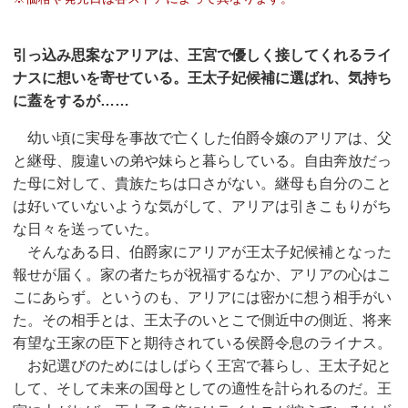
引っ込み思案なアリアは、王宮で優しく接してくれるライ
ナスに想いを寄せている。王太子妃候補に選ばれ、気持ち
に蓋をするが……
幼い頃に実母を事故で亡くした伯爵令嬢のアリアは、父
と継母、腹違いの弟や妹らと暮らしている。自由奔放だっ
た母に対して、貴族たちは口さがない。継母も自分のこと
は好いていないような気がして、アリアは引きこもりがち
な日々を送っていた。
そんなある日、伯爵家にアリアが王太子妃候補となった
報せが届く。家の者たちが祝福するなか、アリアの心はこ
こにあらず。というのも、アリアには密かに想う相手がい
た。その相手とは、王太子のいとこで側近中の側近、将来
有望な王家の臣下と期待されている侯爵令息のライナス。
お妃選びのためにはしばらく王宮で暮らし、王太子妃と
して、そして未来の国母としての適性を計られるのだ。王