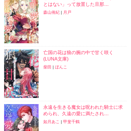
とはない」って放置した旦那…
森山侑紀
|
月戸
亡国の花は狼の腕の中で甘く咲く
(LUNA文庫)
柴田
|
ぼんこ
永遠を生きる魔女は呪われた騎士に求
められ、久遠の愛に満たされ…
如月あこ
|
甲斐千鶴