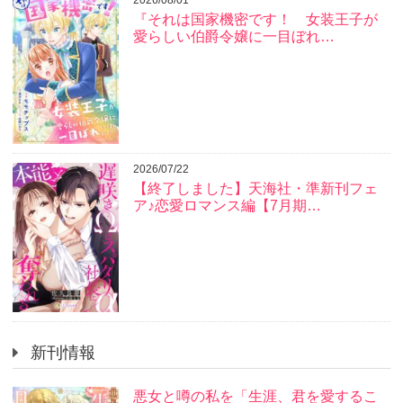
『それは国家機密です！ 女装王子が
愛らしい伯爵令嬢に一目ぼれ…
2026/07/22
【終了しました】天海社・準新刊フェ
ア♪恋愛ロマンス編【7月期…
新刊情報
悪女と噂の私を「生涯、君を愛するこ