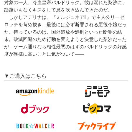
対象の一人、冷血皇帝バルドリック。彼は溺れた梨沙に、
躊躇いもなくキスをして息を吹き込んできたのだ。
しかしアデリナは、『ミルジュネアⅡ』で主人公リーゼ
ロッテを苛め抜き、最後には必ず断罪される悪役令嬢だっ
た。待っているのは、国外追放や処刑といった断罪の結
末。破滅回避のため行動を変えようと決意した梨沙だった
が、ゲーム通りなら相性最悪のはずのバルドリックの好感
度が異様に高いことに気がついて——
▼ご購入はこちら