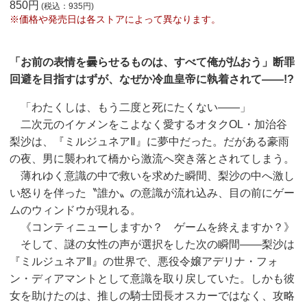
850円
(税込：935円)
※価格や発売日は各ストアによって異なります。
「お前の表情を曇らせるものは、すべて俺が払おう」断罪
回避を目指すはずが、なぜか冷血皇帝に執着されて——!?
「わたくしは、もう二度と死にたくない——」
二次元のイケメンをこよなく愛するオタクOL・加治谷
梨沙は、『ミルジュネアⅡ』に夢中だった。だがある豪雨
の夜、男に襲われて橋から激流へ突き落とされてしまう。
薄れゆく意識の中で救いを求めた瞬間、梨沙の中へ激し
い怒りを伴った〝誰か〟の意識が流れ込み、目の前にゲー
ムのウィンドウが現れる。
《コンティニューしますか？ ゲームを終えますか？》
そして、謎の女性の声が選択をした次の瞬間——梨沙は
『ミルジュネアⅡ』の世界で、悪役令嬢アデリナ・フォ
ン・ディアマントとして意識を取り戻していた。しかも彼
女を助けたのは、推しの騎士団長オスカーではなく、攻略