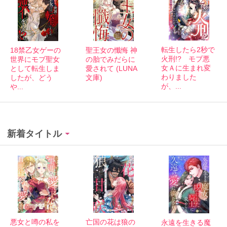
転生したら2秒で
聖王女の懺悔 神
18禁乙女ゲーの
火刑!? モブ悪
の胎でみだらに
世界にモブ聖女
女Ａに生まれ変
愛されて (LUNA
として転生しま
わりました
文庫)
したが、どう
が、...
や...
新着タイトル
悪女と噂の私を
亡国の花は狼の
永遠を生きる魔