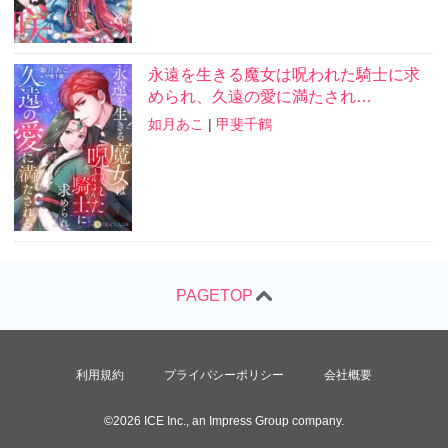
永遠を生きる魔女は呪われた騎士に求
められ、久遠の愛に満たされ…
如月あこ
|
甲斐千鶴
利用規約
プライバシーポリシー
会社概要
©2026 ICE Inc., an Impress Group company.