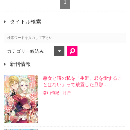
1
タイトル検索
カテゴリー絞込み
新刊情報
悪女と噂の私を「生涯、君を愛するこ
とはない」って放置した旦那…
森山侑紀
|
月戸