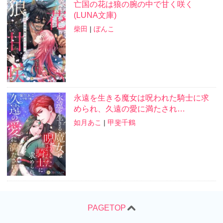
亡国の花は狼の腕の中で甘く咲く
(LUNA文庫)
柴田
|
ぼんこ
永遠を生きる魔女は呪われた騎士に求
められ、久遠の愛に満たされ…
如月あこ
|
甲斐千鶴