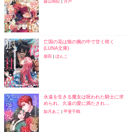
森山侑紀
|
月戸
亡国の花は狼の腕の中で甘く咲く
(LUNA文庫)
柴田
|
ぼんこ
永遠を生きる魔女は呪われた騎士に求
められ、久遠の愛に満たされ…
如月あこ
|
甲斐千鶴