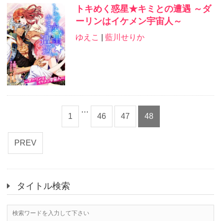
トキめく惑星★キミとの遭遇 ～ダ
ーリンはイケメン宇宙人～
ゆえこ
|
藍川せりか
…
1
46
47
48
PREV
タイトル検索