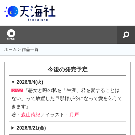
ホーム
>
作品一覧
今後の発売予定
2026/8/4(火)
『悪女と噂の私を「生涯、君を愛することは
DIANA
ない」って放置した旦那様が今になって愛を乞うて
きます』
著：
森山侑紀
／イラスト：
月戸
2026/8/21(金)