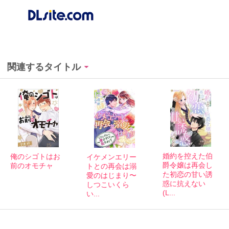
関連するタイトル
婚約を控えた伯
俺のシゴトはお
イケメンエリー
爵令嬢は再会し
前のオモチャ
トとの再会は溺
た初恋の甘い誘
愛のはじまり〜
惑に抗えない
しつこいくら
(L...
い...