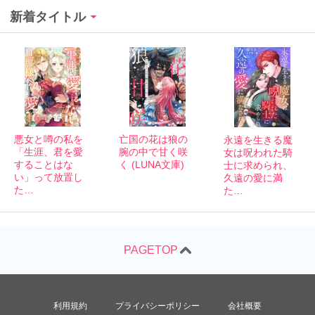
新着タイトル
悪女と噂の私を
亡国の花は狼の
永遠を生きる魔
「生涯、君を愛
腕の中で甘く咲
女は呪われた騎
することはな
く (LUNA文庫)
士に求められ、
い」って放置し
久遠の愛に満
た…
た…
利用規約
プライバシーポリシー
会社概要