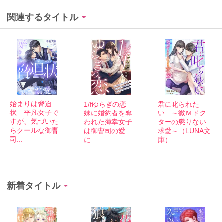
関連するタイトル
始まりは脅迫
1/fゆらぎの恋
君に叱られた
状 平凡女子で
妹に婚約者を奪
い ～微Ｍドク
すが、気づいた
われた薄幸女子
ターの懲りない
らクールな御曹
は御曹司の愛
求愛～（LUNA文
司...
に...
庫）
新着タイトル