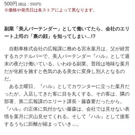
500円
(税込：550円)
※価格や発売日は各ストアによって異なります。
副業「美人バーテンダー」として働いてたら、会社のエリ
ート上司の「裏の顔」を知ってしまい…!?
自動車株式会社の広報課に務める宮永葉月は、父が経営
するカクテルバーで、美人バーテンダー『ハル』として週
末の夜だけ働いている。いわゆる副業。普段は地味な葉月
だが化粧を施すと色気のある美女に変身し別人となるの
だ。
ある土曜日、『ハル』としてカウンターに立った葉月だ
ったが、入店してきた客に目を丸くする。その客は、隣の
部署、第二広報課のエリート課長・藤森要だったから。
『ハル』の正体に気付かない藤森は、会社では見せない表
情を葉月に沢山見せてくれる。そして『ハル』として接客
するうちに距離が縮まっていき…。