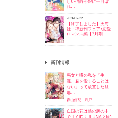
しい伯爵令嬢に一目ぼ
れ…
2026/07/22
【終了しました】天海
社・準新刊フェア♪恋愛
ロマンス編【7月期…
新刊情報
悪女と噂の私を「生
涯、君を愛することは
ない」って放置した旦
那…
森山侑紀
|
月戸
亡国の花は狼の腕の中
で甘く咲く (LUNA文庫)