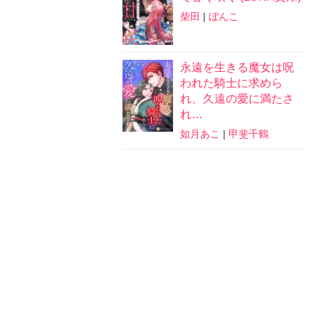
柴田
|
ぼんこ
永遠を生きる魔女は呪
われた騎士に求めら
れ、久遠の愛に満たさ
れ…
如月あこ
|
甲斐千鶴