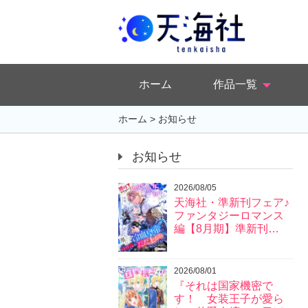
ホーム
作品一覧
ホーム
>
お知らせ
お知らせ
2026/08/05
天海社・準新刊フェア♪
ファンタジーロマンス
編【8月期】準新刊…
2026/08/01
『それは国家機密で
す！ 女装王子が愛ら