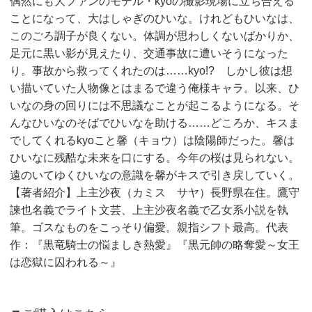
偶然にも大ファンのモデル・kyoの撮影現場に立ち合える
ことになって、大はしゃぎのひいな。けれどもひいなは、
このごろ調子が良くない。体調が思わしくないばかりか、
足元に黒い影が見えたり、交通事故に遭いそうになった
り。事故から救ってくれたのは……kyo!? しかし彼は想
い描いていた人物像とはまるで違う俺様キャラ。以来、ひ
いなの身の回りには不思議なことが起こるようになる。そ
んなひいなのそばでひいなを助ける……どころか、キスま
でしてくれるkyoこと馨（キョウ）は陰陽師だった。馨は
ひいなに残酷な未来を口にする。今年の桜は見られない。
遠のいてゆくひいなの意識を馨がキスで引き戻していく。
【著者紹介】上主沙夜（カミス サヤ）長野県在住。鷹守
諫也名義でライト文芸、上主沙夜名義で乙女系小説を執
筆。ゴスなものをこっそり偏愛。親指シフト最高。代表
作：『黒竜騎士の悩ましき熱愛』『黒元帥の略奪愛～女王
は恋獄に囚われる～』