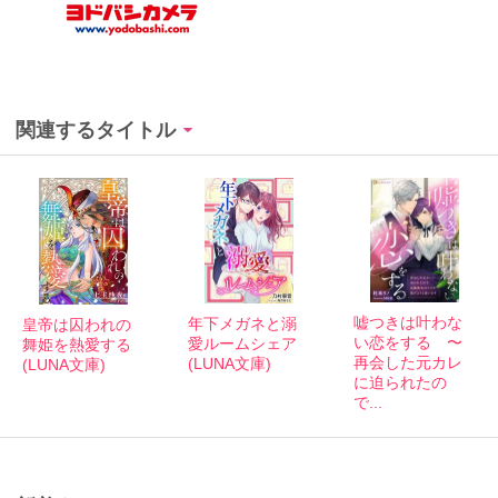
関連するタイトル
嘘つきは叶わな
年下メガネと溺
皇帝は囚われの
い恋をする 〜
愛ルームシェア
舞姫を熱愛する
再会した元カレ
(LUNA文庫)
(LUNA文庫)
に迫られたの
で...