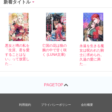
新着タイトル
悪女と噂の私を
亡国の花は狼の
永遠を生きる魔
「生涯、君を愛
腕の中で甘く咲
女は呪われた騎
することはな
く (LUNA文庫)
士に求められ、
い」って放置し
久遠の愛に満
た…
た…
利用規約
プライバシーポリシー
会社概要