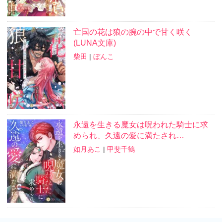
亡国の花は狼の腕の中で甘く咲く
(LUNA文庫)
柴田
|
ぼんこ
永遠を生きる魔女は呪われた騎士に求
められ、久遠の愛に満たされ…
如月あこ
|
甲斐千鶴