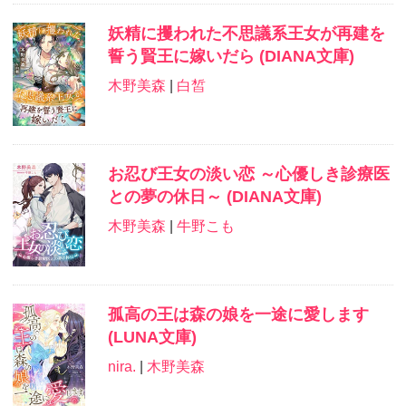
妖精に攫われた不思議系王女が再建を
誓う賢王に嫁いだら (DIANA文庫)
木野美森
|
白皙
お忍び王女の淡い恋 ～心優しき診療医
との夢の休日～ (DIANA文庫)
木野美森
|
牛野こも
孤高の王は森の娘を一途に愛します
(LUNA文庫)
nira.
|
木野美森