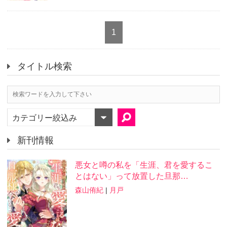
1
タイトル検索
カテゴリー絞込み
新刊情報
悪女と噂の私を「生涯、君を愛するこ
とはない」って放置した旦那…
森山侑紀
|
月戸