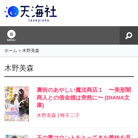
ホーム
>
木野美森
木野美森
裏街のあやしい魔法商店１ 〜美形闇
商人との借金婚は突然に〜 (DIANA文
庫)
木野美森
|
蜂不二子
玉の輿マウントをとってきた義妹を見