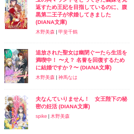
返すため王妃を目指しているのに、腹
黒第二王子が求婚してきました
(DIANA文庫)
木野美森
|
甲斐千鶴
追放された聖女は幽閉ぐーたら生活を
満喫中！ 〜え？ 名誉を回復するため
に結婚ですか？〜 (DIANA文庫)
木野美森
|
神馬なは
夫なんていりません！ 女王陛下の秘
密の妊活 (DIANA文庫)
spike
|
木野美森